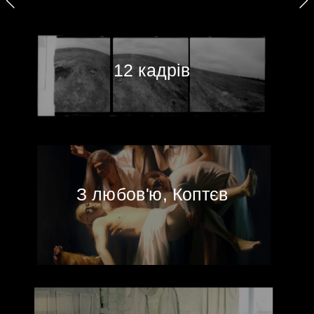
12 кадрів
З любов'ю, Коптєв