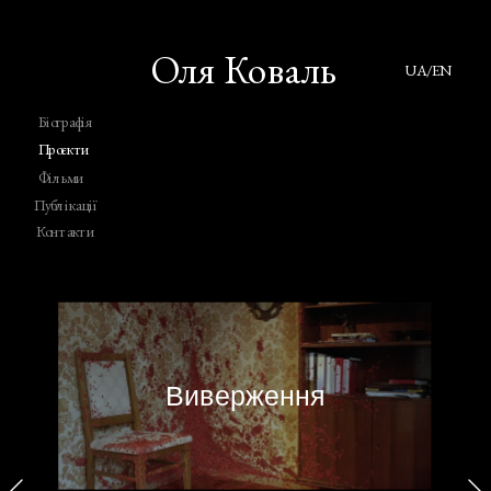
Оля Коваль
UA/EN
Біографія
Проєкти
Фільми
Публікації
Контакти
Виверження