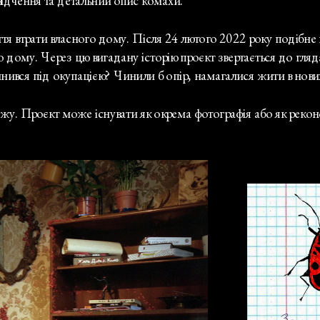
свідчення та детальний опис комахи.
ття втрати власного дому. Після 24 лютого 2022 року подібне 
ому. Через цю вигадану історію проєкт звертається до глядачі
инився під окупацією? Чинили б опір, намагалися жити в нови
у. Проєкт може існувати як окрема фотографія або як реконст