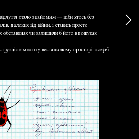
відчуття стало знайомим — ніби хтось без 
в, далеких від війни, і ставить просте 
х обставинах чи залишили б його в пошуках 
рукція кімнати у виставковому просторі галереї 