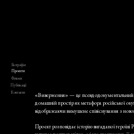
Біографія
Проєкти
Фільми
Публікації
Контакти
«Виверження» — це псевдодокументальний проє
домашній простір як метафора російської окуп
відображаючи вимушене співіснування з ново
Проєкт розповідає історію вигаданої героїні Р