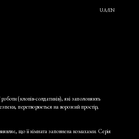
UA/EN
Біографія
Проєкти
Фільми
Публікації
Контакти
боти (клопів-солдатиків), які заполоняють 
езпеки, перетворюється на ворожий простір, 
виявляє, що її кімната заповнена комахами. Серія 