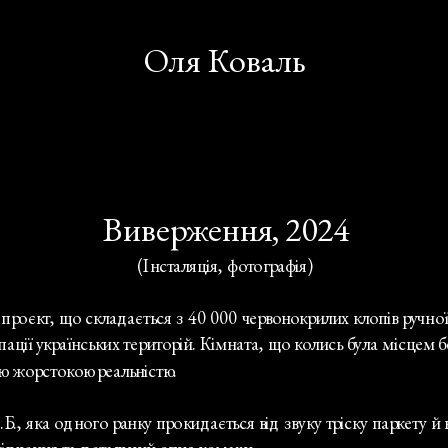
Оля Коваль
Виверження, 2024
                                                                                                                       (Інсталяція, фотографія)
кт, що складається з 40 000 червонокрилих клопів ручної ро
ації українських територій. Кімната, що колись була місцем б
ю жорстокою реальністю.
.Б., яка одного ранку прокидається від звуку тріску паркету й 