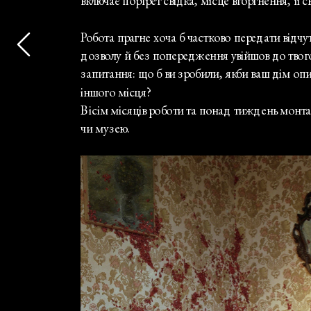
включає портрет свідка, місце вторгнення, її 
Робота прагне хоча б частково передати відчу
дозволу й без попередження увійшов до твого д
запитання: що б ви зробили, якби ваш дім оп
іншого місця?
Вісім місяців роботи та понад тиждень монтаж
чи музею.